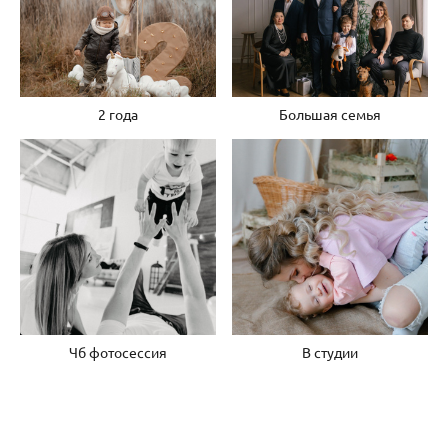
2 года
Большая семья
Чб фотосессия
В студии