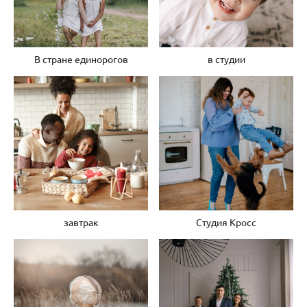
В стране единорогов
в студии
завтрак
Студия Кросс