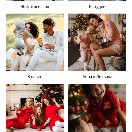
Чб фотосессия
В студии
В парке
Анна и Лизочка